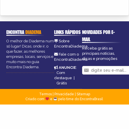
ENCONTRA
DIADEMA
LINKS RÁPIDOS
NOVIDADES POR E-
MAIL
O melhor de Diadema num
Sobre
só lugar! Dicas, onde ir, o
EncontraDiadema
Receba grátis as
que fazer, as melhores
principais notícias,
Fale com o
empresas, locais, serviços e
dicas e promoções
EncontraDiadema
muito mais no guia
Encontra Diadema.
ANUNCIE
:
Com
destaque
|
Grátis
Termos
|
Privacidade
|
Sitemap
Criado com
e
pelo time do EncontraBrasil