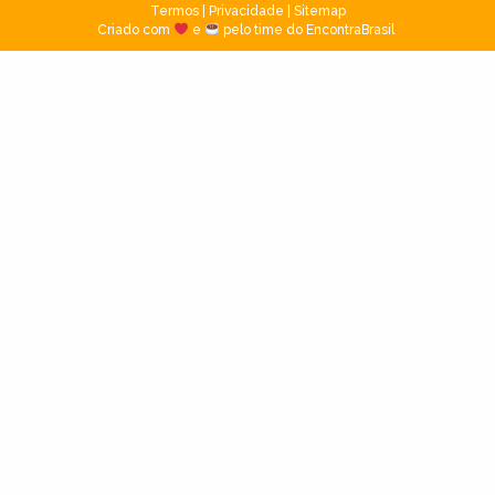
Termos
|
Privacidade
|
Sitemap
Criado com
e
pelo time do EncontraBrasil