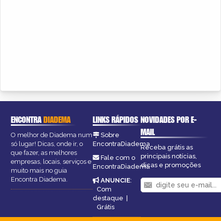
ENCONTRA
DIADEMA
LINKS RÁPIDOS
NOVIDADES POR E-
MAIL
O melhor de Diadema num
Sobre
só lugar! Dicas, onde ir, o
EncontraDiadema
Receba grátis as
que fazer, as melhores
principais notícias,
Fale com o
empresas, locais, serviços e
dicas e promoções
EncontraDiadema
muito mais no guia
Encontra Diadema.
ANUNCIE
:
Com
destaque
|
Grátis