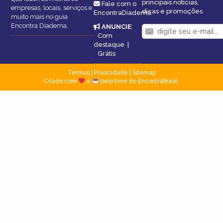
principais notícias,
Fale com o
empresas, locais, serviços e
dicas e promoções
EncontraDiadema
muito mais no guia
Encontra Diadema.
ANUNCIE
:
Com
destaque
|
Grátis
Termos
|
Privacidade
|
Sitemap
Criado com
e
pelo time do EncontraBrasil