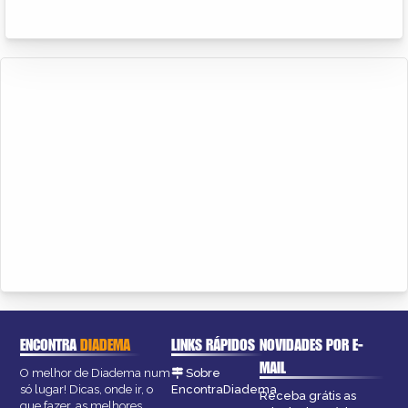
ENCONTRA
DIADEMA
LINKS RÁPIDOS
NOVIDADES POR E-
MAIL
O melhor de Diadema num
Sobre
só lugar! Dicas, onde ir, o
EncontraDiadema
Receba grátis as
que fazer, as melhores