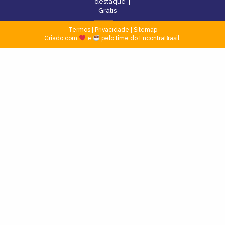
destaque
|
Grátis
Termos
|
Privacidade
|
Sitemap
Criado com
e
pelo time do EncontraBrasil