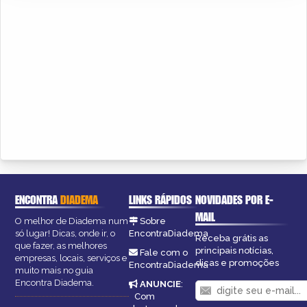
ENCONTRA
DIADEMA
LINKS RÁPIDOS
NOVIDADES POR E-
MAIL
O melhor de Diadema num
Sobre
só lugar! Dicas, onde ir, o
EncontraDiadema
Receba grátis as
que fazer, as melhores
principais notícias,
Fale com o
empresas, locais, serviços e
dicas e promoções
EncontraDiadema
muito mais no guia
Encontra Diadema.
ANUNCIE
:
Com