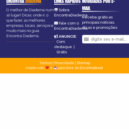
ENCONTRA
DIADEMA
LINKS RÁPIDOS
NOVIDADES POR E-
MAIL
O melhor de Diadema num
Sobre
só lugar! Dicas, onde ir, o
EncontraDiadema
Receba grátis as
que fazer, as melhores
principais notícias,
Fale com o
empresas, locais, serviços e
dicas e promoções
EncontraDiadema
muito mais no guia
Encontra Diadema.
ANUNCIE
:
Com
destaque
|
Grátis
Termos
|
Privacidade
|
Sitemap
Criado com
e
pelo time do EncontraBrasil