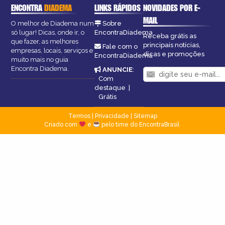
ENCONTRA
DIADEMA
LINKS RÁPIDOS
NOVIDADES POR E-
MAIL
O melhor de Diadema num
Sobre
só lugar! Dicas, onde ir, o
EncontraDiadema
Receba grátis as
que fazer, as melhores
principais notícias,
Fale com o
empresas, locais, serviços e
dicas e promoções
EncontraDiadema
muito mais no guia
Encontra Diadema.
ANUNCIE
:
Com
destaque
|
Grátis
Termos
|
Privacidade
|
Sitemap
Criado com
e
pelo time do EncontraBrasil