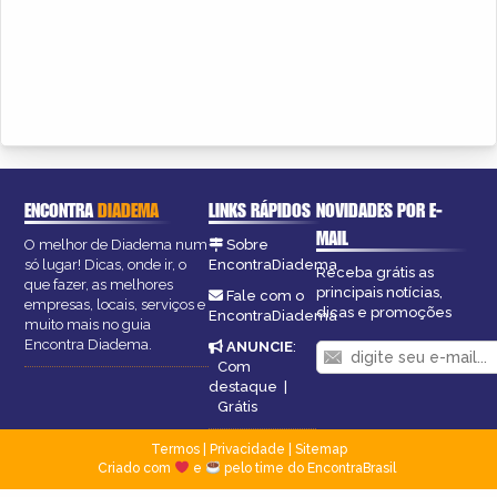
ENCONTRA
DIADEMA
LINKS RÁPIDOS
NOVIDADES POR E-
MAIL
O melhor de Diadema num
Sobre
só lugar! Dicas, onde ir, o
EncontraDiadema
Receba grátis as
que fazer, as melhores
principais notícias,
Fale com o
empresas, locais, serviços e
dicas e promoções
EncontraDiadema
muito mais no guia
Encontra Diadema.
ANUNCIE
:
Com
destaque
|
Grátis
Termos
|
Privacidade
|
Sitemap
Criado com
e
pelo time do EncontraBrasil