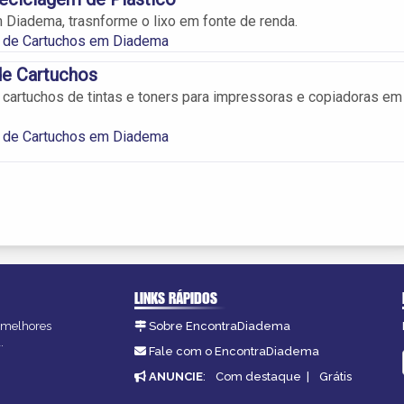
Diadema, trasnforme o lixo em fonte de renda.
 de Cartuchos em Diadema
de Cartuchos
cartuchos de tintas e toners para impressoras e copiadoras em
 de Cartuchos em Diadema
LINKS RÁPIDOS
s melhores
Sobre EncontraDiadema
.
Fale com o EncontraDiadema
ANUNCIE
:
Com destaque
|
Grátis