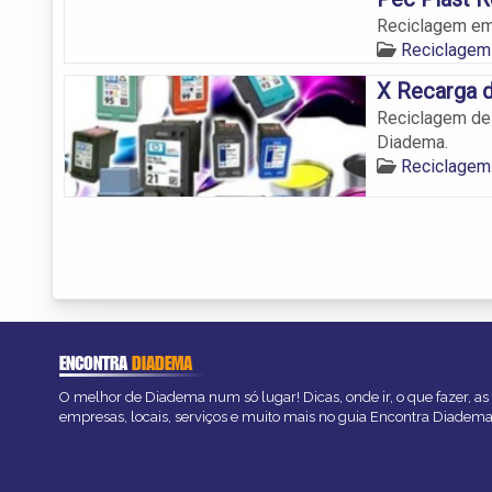
Reciclagem em 
Reciclagem
X Recarga 
Reciclagem de 
Diadema.
Reciclagem
ENCONTRA
DIADEMA
O melhor de Diadema num só lugar! Dicas, onde ir, o que fazer, a
empresas, locais, serviços e muito mais no guia Encontra Diadema