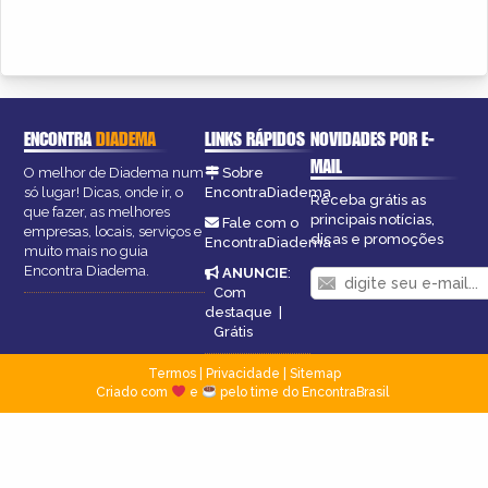
ENCONTRA
DIADEMA
LINKS RÁPIDOS
NOVIDADES POR E-
MAIL
O melhor de Diadema num
Sobre
só lugar! Dicas, onde ir, o
EncontraDiadema
Receba grátis as
que fazer, as melhores
principais notícias,
Fale com o
empresas, locais, serviços e
dicas e promoções
EncontraDiadema
muito mais no guia
Encontra Diadema.
ANUNCIE
:
Com
destaque
|
Grátis
Termos
|
Privacidade
|
Sitemap
Criado com
e
pelo time do EncontraBrasil