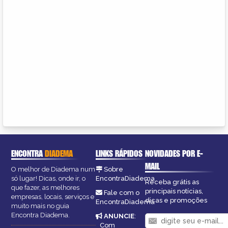
ENCONTRA
DIADEMA
LINKS RÁPIDOS
NOVIDADES POR E-
MAIL
O melhor de Diadema num
Sobre
só lugar! Dicas, onde ir, o
EncontraDiadema
Receba grátis as
que fazer, as melhores
principais notícias,
Fale com o
empresas, locais, serviços e
dicas e promoções
EncontraDiadema
muito mais no guia
Encontra Diadema.
ANUNCIE
:
Com