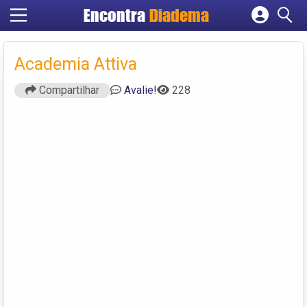
Encontra
Diadema
Cadastrar empresa
Fazer login
Academia Attiva
Criar conta
Compartilhar
Avalie!
228