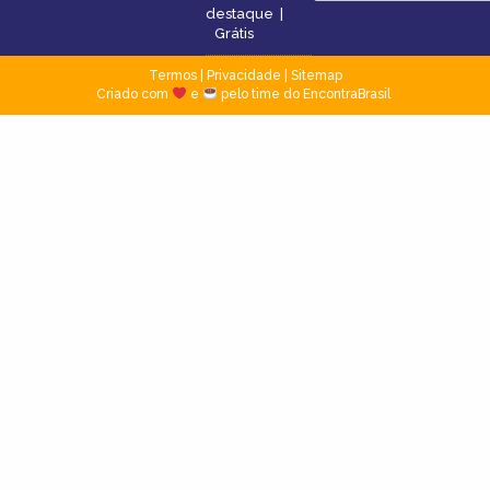
destaque
|
Grátis
Termos
|
Privacidade
|
Sitemap
Criado com
e
pelo time do EncontraBrasil