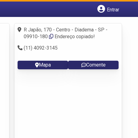
Entrar
Cadastrar empresa
Fazer login
R Japão, 170 - Centro - Diadema - SP -
Criar conta
09910-180
Endereço copiado!
(11) 4092-3145
Mapa
Comente