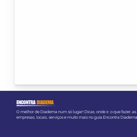
ENCONTRA
DIADEMA
O melhor de Diadema num só lugar! Dicas, onde ir, o que fazer, a
empresas, locais, serviços e muito mais no guia Encontra Diadema