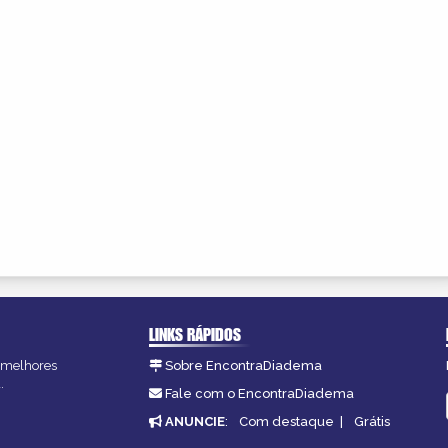
LINKS RÁPIDOS
s melhores
Sobre EncontraDiadema
.
Fale com o EncontraDiadema
ANUNCIE
:
Com destaque
|
Grátis