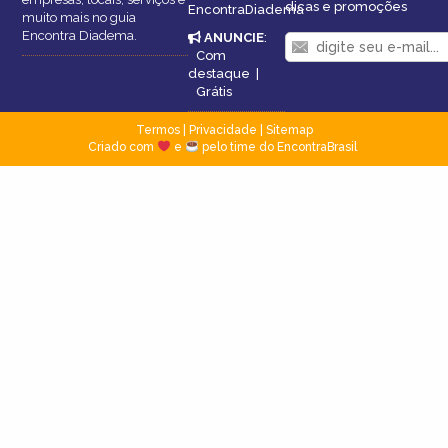
dicas e promoções
EncontraDiadema
muito mais no guia
Encontra Diadema.
ANUNCIE
:
Com
destaque
|
Grátis
Termos
|
Privacidade
|
Sitemap
Criado com
e
pelo time do EncontraBrasil