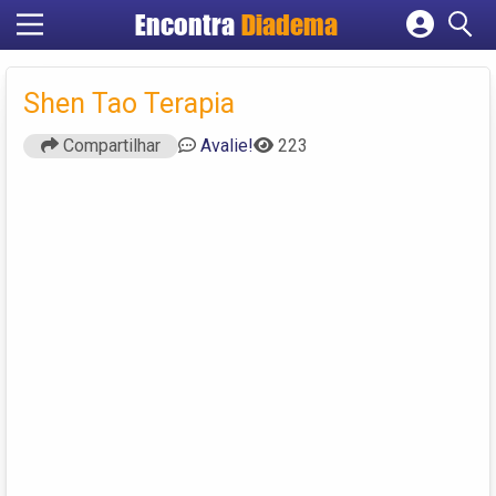
Encontra
Diadema
Cadastrar empresa
Fazer login
Shen Tao Terapia
Criar conta
Compartilhar
Avalie!
223