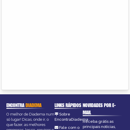
ENCONTRA
DIADEMA
LINKS RÁPIDOS
NOVIDADES POR E-
MAIL
O melhor de Diadema num
Sobre
só lugar! Dicas, onde ir, o
EncontraDiadema
Receba grátis as
que fazer, as melhores
principais notícias,
Fale com o
empresas, locais, serviços e